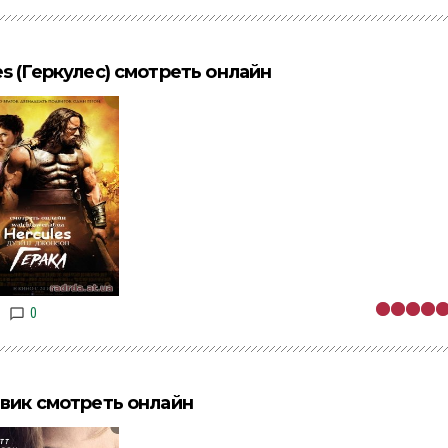
s (Геркулес) смотреть онлайн
0
евик смотреть онлайн