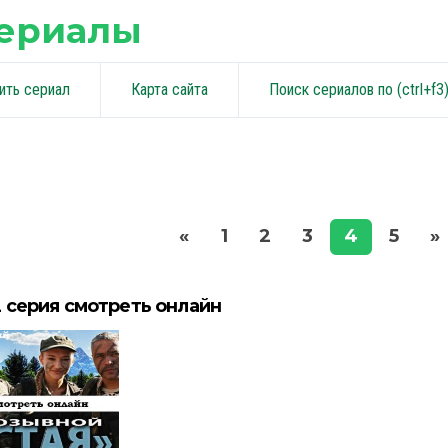
сериалы
ить сериал
Карта сайта
Поиск сериалов по (ctrl+f3
«
1
2
3
4
5
»
, 12 серия смотреть онлайн