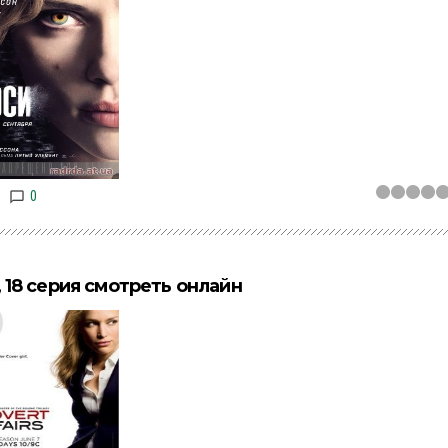
0
 17, 18 серия смотреть онлайн