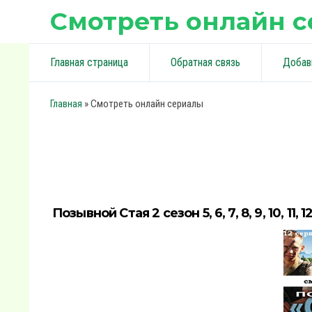
Смотреть онлайн 
Главная страница
Обратная связь
Добав
» Смотреть онлайн сериалы
Главная
Позывной Стая 2 сезон 5, 6, 7, 8, 9, 10, 11