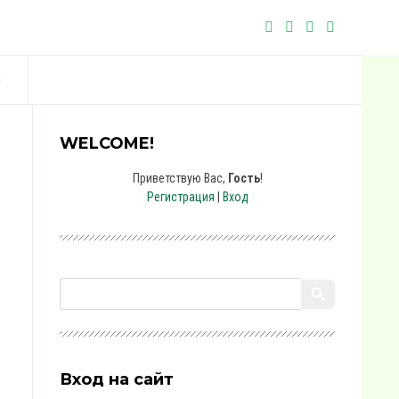
)
WELCOME!
Приветствую Вас
,
Гость
!
Регистрация
|
Вход
Вход на сайт