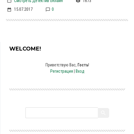
1673
Смотреть Детектив онлайн
15.07.2017
0
WELCOME!
Приветствую Вас
,
Гость
!
Регистрация
|
Вход