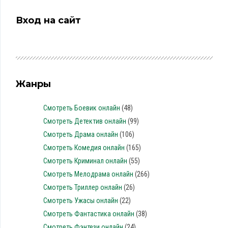
Вход на сайт
Жанры
Смотреть Боевик онлайн
(48)
Смотреть Детектив онлайн
(99)
Смотреть Драма онлайн
(106)
Смотреть Комедия онлайн
(165)
Смотреть Криминал онлайн
(55)
Смотреть Мелодрама онлайн
(266)
Смотреть Триллер онлайн
(26)
Смотреть Ужасы онлайн
(22)
Смотреть Фантастика онлайн
(38)
Смотреть Фэнтези онлайн
(24)