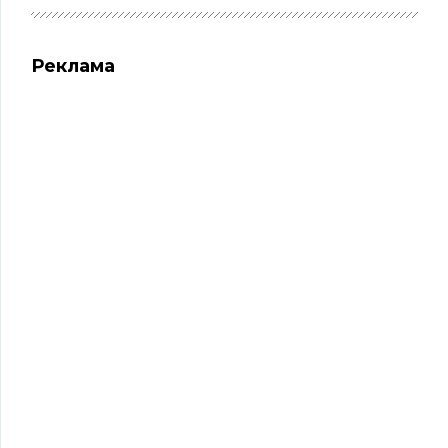
Реклама