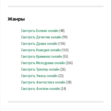
Жанры
Смотреть Боевик онлайн
(48)
Смотреть Детектив онлайн
(99)
Смотреть Драма онлайн
(106)
Смотреть Комедия онлайн
(165)
Смотреть Криминал онлайн
(55)
Смотреть Мелодрама онлайн
(266)
Смотреть Триллер онлайн
(26)
Смотреть Ужасы онлайн
(22)
Смотреть Фантастика онлайн
(38)
Смотреть Фэнтези онлайн
(24)