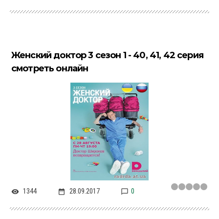
Женский доктор 3 сезон 1 - 40, 41, 42 серия
смотреть онлайн
1344
28.09.2017
0