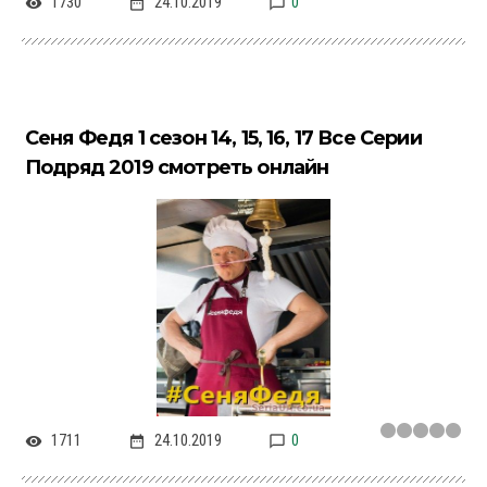
1730
24.10.2019
0
Сеня Федя 1 сезон 14, 15, 16, 17 Все Серии
Подряд 2019 смотреть онлайн
1711
24.10.2019
0